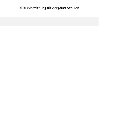
Kanton Aargau
Ab 2026 sind auch kantonale
Förderungen für Schulklassen im Kanton
Aargau möglich!
Mehr erfahren
Hinweis:
In weiteren Kantonen laufen aktuell
Gespräche zur Finanzierung und Teil-
Finanzierung von TierART- Projekten.
Wenn Sie Interesse haben, mit TierART
zusammenzuarbeiten, melden Sie sich bitte, und
wir finden einen Weg.